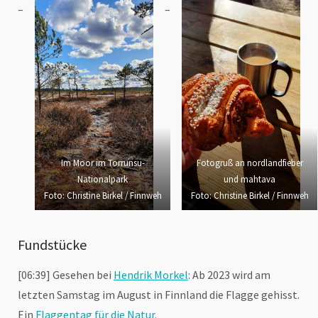
Im Moor im Torrunsu-
Fotogruß an nordlandfieber
Nationalpark
und mahtava
Foto: Christine Birkel / Finnweh
Foto: Christine Birkel / Finnweh
Fundstücke
[06:39] Gesehen bei
Hendrik Morkel
: Ab 2023 wird am
letzten Samstag im August in Finnland die Flagge gehisst.
Ein
Flaggentag für die Natur.