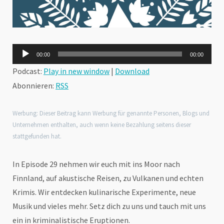
Audio-
00:00
00:00
Player
Podcast:
Play in new window
|
Download
Abonnieren:
RSS
Werbung: Dieser Beitrag kann Werbung für genannte Personen, Blogs und
Unternehmen enthalten, auch wenn keine Bezahlung seitens dieser
stattgefunden hat.
In Episode 29 nehmen wir euch mit ins Moor nach
Finnland, auf akustische Reisen, zu Vulkanen und echten
Krimis. Wir entdecken kulinarische Experimente, neue
Musik und vieles mehr. Setz dich zu uns und tauch mit uns
ein in kriminalistische Eruptionen.