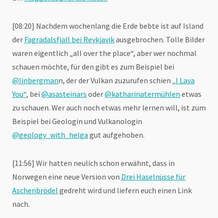
[08:20] Nachdem wochenlang die Erde bebte ist auf Island
der
Fagradalsfjall bei Reykjavik
ausgebrochen. Tolle Bilder
waren eigentlich „all over the place“, aber wer nochmal
schauen möchte, für den gibt es zum Beispiel bei
@linbergman
n, der der Vulkan zuzurufen schien
„I Lava
You“
, bei
@asasteinars
oder
@katharinatermühlen
etwas
zu schauen. Wer auch noch etwas mehr lernen will, ist zum
Beispiel bei Geologin und Vulkanologin
@geology_with_helga
gut aufgehoben.
[11:56] Wir hatten neulich schon erwähnt, dass in
Norwegen eine neue Version von
Drei Haselnüsse für
Aschenbrödel
gedreht wird und liefern euch einen Link
nach.