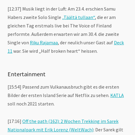
[12:37] Musik liegt in der Luft: Am 23.4. erschien Samu
Habers zweite Solo Single
„Täältä tullaan“
, die er am
gleichen Tag erstmals live bei The Voice of Finland
performte. Außerdem erwarten wir am 30.4. die zweite
Single von
Riku Rajamaa
, der neulich unser Gast auf
Deck
11
war. Sie wird „Half broken heart“ heissen.
Entertainment
[15:54] Passend zum Vulkanausbruch gibt es die ersten
Bilder der ersten Island Serie auf Netflix zu sehen.
KATLA
soll noch 2021 starten.
[17:16]
Off the path (162): 2 Wochen Trekking im Sarek
Nationalpark mit Erik Lorenz (WeltWach)
: Der Sarek gilt