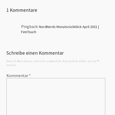
1 Kommentare
Pingback:
NordNerds Monatsrückblick April 2021 |
FinnTouch
Schreibe einen Kommentar
Deine E-Mail-Adresse wird nicht veröffentlicht.
Erforderliche Felder sind mit
*
markiert
Kommentar
*