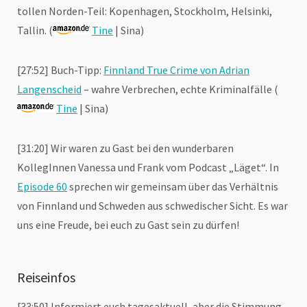
tollen Norden-Teil: Kopenhagen, Stockholm, Helsinki,
Tallin. (
Tine
| Sina)
[27:52] Buch-Tipp:
Finnland True Crime von Adrian
Langenscheid
– wahre Verbrechen, echte Kriminalfälle (
Tine
| Sina)
[31:20] Wir waren zu Gast bei den wunderbaren
KollegInnen Vanessa und Frank vom Podcast „Läget“. In
Episode 60
sprechen wir gemeinsam über das Verhältnis
von Finnland und Schweden aus schwedischer Sicht. Es war
uns eine Freude, bei euch zu Gast sein zu dürfen!
Reiseinfos
[33:50] Informiert euch tagesaktuell, aber die Stimmung