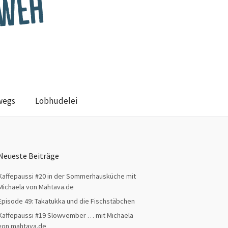
wegs
Lobhudelei
Neueste Beiträge
Kaffepaussi #20 in der Sommerhausküche mit
Michaela von Mahtava.de
Episode 49: Takatukka und die Fischstäbchen
Kaffepaussi #19 Slowvember … mit Michaela
von mahtava.de