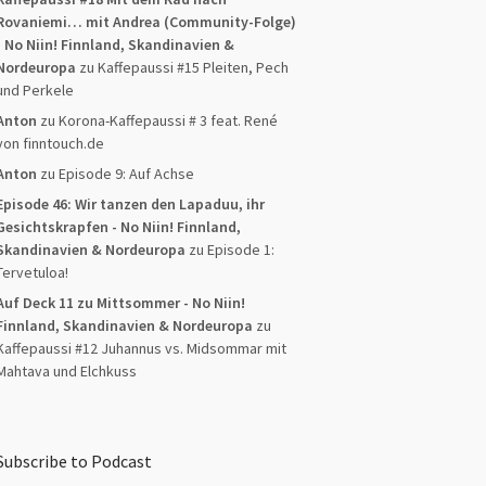
Rovaniemi… mit Andrea (Community-Folge)
- No Niin! Finnland, Skandinavien &
Nordeuropa
zu
Kaffepaussi #15 Pleiten, Pech
und Perkele
Anton
zu
Korona-Kaffepaussi # 3 feat. René
von finntouch.de
Anton
zu
Episode 9: Auf Achse
Episode 46: Wir tanzen den Lapaduu, ihr
Gesichtskrapfen - No Niin! Finnland,
Skandinavien & Nordeuropa
zu
Episode 1:
Tervetuloa!
Auf Deck 11 zu Mittsommer - No Niin!
Finnland, Skandinavien & Nordeuropa
zu
Kaffepaussi #12 Juhannus vs. Midsommar mit
Mahtava und Elchkuss
Subscribe to Podcast