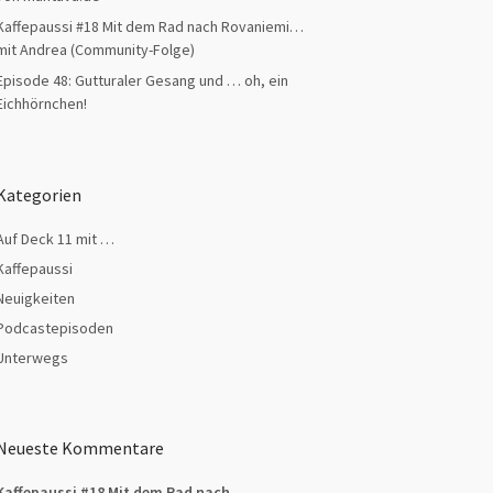
Kaffepaussi #18 Mit dem Rad nach Rovaniemi…
mit Andrea (Community-Folge)
Episode 48: Gutturaler Gesang und … oh, ein
Eichhörnchen!
Kategorien
Auf Deck 11 mit …
Kaffepaussi
Neuigkeiten
Podcastepisoden
Unterwegs
Neueste Kommentare
Kaffepaussi #18 Mit dem Rad nach