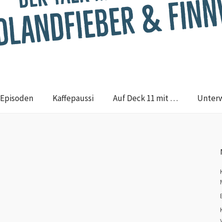
Episoden
Kaffepaussi
Auf Deck 11 mit …
Unter