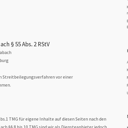
ach § 55 Abs. 2 RStV
wabach
eburg
an Streitbeilegungsverfahren vor einer
ehmen.
bs.1 TMG für eigene Inhalte auf diesen Seiten nach den
ch §§ 8 bis 10 TMG sind wir als Diensteanbieter jedoch