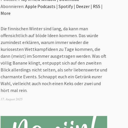
benutzen,
Abonnieren:
Apple Podcasts
|
Spotify
|
Deezer
|
RSS
|
um
More
die
Lautstärke
Die finnischen Winter sind lang, da kann man
zu
offensichtlich auf blöde Ideen kommen. Das würde
regeln.
zumindest erklären, warum immer wieder die
kuriosesten Wettkampfideen zu Tage kommen, die
dann (meist) im Sommer ausgetragen werden. Was oft
völlig Banane klingt, entpuppt sich auf den zweiten
Blick allerdings nicht selten, als sehr liebenswerte und
charmante Events. Schnappt euch ein Getränk eurer
Wahl, vielleicht auch noch einen Keks oder zwei und
hört mal rein.
17. August 2025