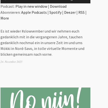
Player
Hoch/Runter
Podcast:
Play in new window
|
Download
benutzen,
Abonnieren:
Apple Podcasts
|
Spotify
|
Deezer
|
RSS
|
um
More
die
Lautstärke
Es ist wieder #slowvember und wir nehmen euch
zu
gedanklich mit in die vergangenen Jahre, tauchen
regeln.
gedanklich nochmal ein in unsere Zeit im und ums
Mökki in Nord-Savo, in tolle virtuelle Momente und
blicken gemeinsam nach vorne.
24. November 2025