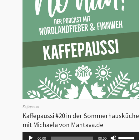
Kaffepaussi
Kaffepaussi #20 in der Sommerhausküche
mit Michaela von Mahtava.de
Audio-
Pfeiltaste
00:00
00:00