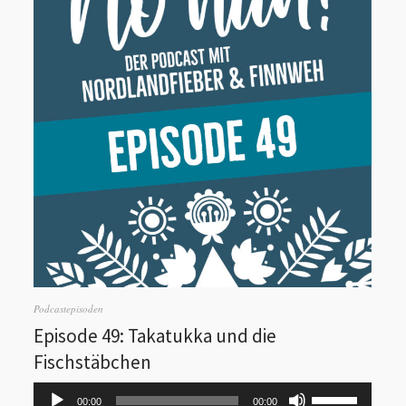
Podcastepisoden
Episode 49: Takatukka und die
Fischstäbchen
Audio-
n
Pfeiltasten
00:00
00:00