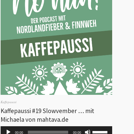
Kaffepaussi
Kaffepaussi #19 Slowvember … mit
Michaela von mahtava.de
Audio-
Pfeiltasten
00:00
00:00