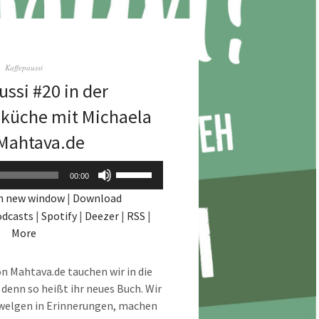
Kaffepaussi
ussi #20 in der
üche mit Michaela
Mahtava.de
Audio-
Pfeiltasten
00:00
Player
Hoch/Runter
in new window
|
Download
benutzen,
odcasts
|
Spotify
|
Deezer
|
RSS
|
um
More
die
Lautstärke
n Mahtava.de tauchen wir in die
zu
enn so heißt ihr neues Buch. Wir
regeln.
chwelgen in Erinnerungen, machen