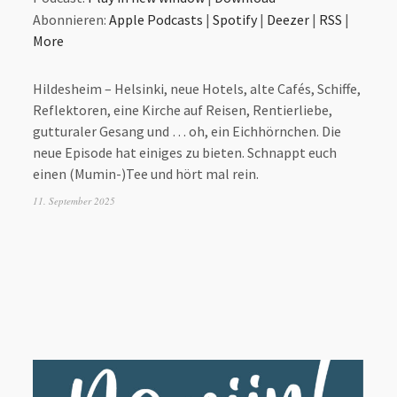
benutzen,
ter
Abonnieren:
Apple Podcasts
|
Spotify
|
Deezer
|
RSS
|
um
,
More
die
Lautstärke
Hildesheim – Helsinki, neue Hotels, alte Cafés, Schiffe,
zu
e
Reflektoren, eine Kirche auf Reisen, Rentierliebe,
regeln.
gutturaler Gesang und … oh, ein Eichhörnchen. Die
neue Episode hat einiges zu bieten. Schnappt euch
einen (Mumin-)Tee und hört mal rein.
11. September 2025