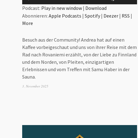
Player
Hoch/Run
Podcast:
Play in new window
|
Download
benutzen
Abonnieren:
Apple Podcasts
|
Spotify
|
Deezer
|
RSS
|
um
More
die
Lautstärk
Besuch aus der Community! Andrea hat auf einen
zu
Kaffee vorbeigeschaut und uns von ihrer Reise mit dem
regeln.
Rad nach Rovaniemi erzählt, von der Liebe zu Finnland
und dem Norden, von Pleiten, einzigartigen
Erlebnissen und vom Treffen mit Samu Haber in der
Sauna.
3. November 2025