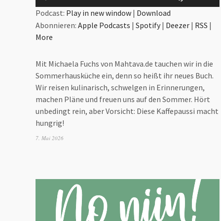
Player
Hoch/Run
Podcast:
Play in new window
|
Download
benutzen
Abonnieren:
Apple Podcasts
|
Spotify
|
Deezer
|
RSS
|
um
More
die
Lautstärk
Mit Michaela Fuchs von Mahtava.de tauchen wir in die
zu
Sommerhausküche ein, denn so heißt ihr neues Buch.
regeln.
Wir reisen kulinarisch, schwelgen in Erinnerungen,
machen Pläne und freuen uns auf den Sommer. Hört
unbedingt rein, aber Vorsicht: Diese Kaffepaussi macht
hungrig!
7. Mai 2026