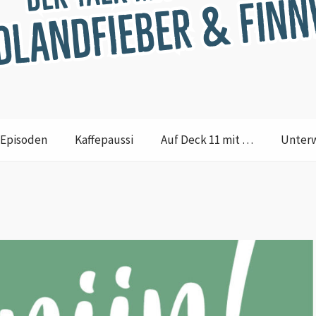
Episoden
Kaffepaussi
Auf Deck 11 mit …
Unter