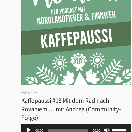
Kaffepaussi
Kaffepaussi #18 Mit dem Rad nach
Rovaniemi… mit Andrea (Community-
Folge)
Audio-
Pfeiltaste
00:00
00:00