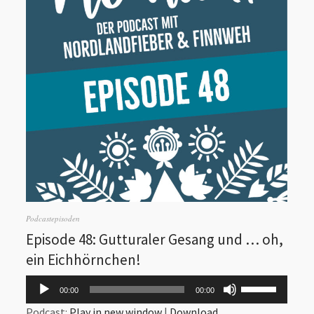
Podcastepisoden
Episode 48: Gutturaler Gesang und … oh,
ein Eichhörnchen!
Audio-
Pfeiltasten
00:00
00:00
Player
Hoch/Runter
n
Podcast:
Play in new window
|
Download