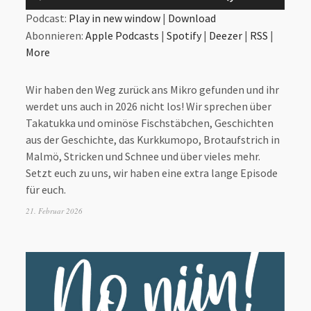
Player
ter
Hoch/Runter
Podcast:
Play in new window
|
Download
,
benutzen,
Abonnieren:
Apple Podcasts
|
Spotify
|
Deezer
|
RSS
|
um
More
die
e
Lautstärke
Wir haben den Weg zurück ans Mikro gefunden und ihr
zu
werdet uns auch in 2026 nicht los! Wir sprechen über
regeln.
Takatukka und ominöse Fischstäbchen, Geschichten
aus der Geschichte, das Kurkkumopo, Brotaufstrich in
Malmö, Stricken und Schnee und über vieles mehr.
Setzt euch zu uns, wir haben eine extra lange Episode
für euch.
21. Februar 2026