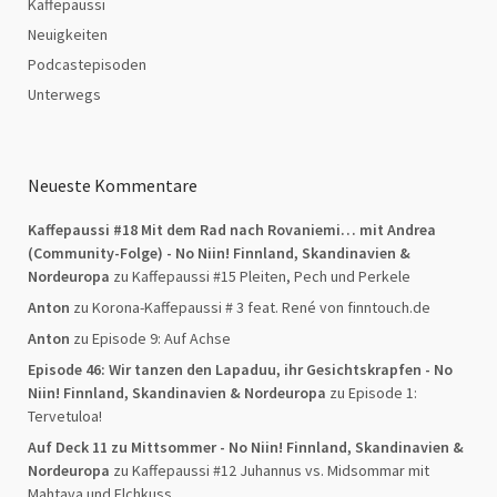
Kaffepaussi
Neuigkeiten
Podcastepisoden
Unterwegs
Neueste Kommentare
Kaffepaussi #18 Mit dem Rad nach Rovaniemi… mit Andrea
(Community-Folge) - No Niin! Finnland, Skandinavien &
Nordeuropa
zu
Kaffepaussi #15 Pleiten, Pech und Perkele
Anton
zu
Korona-Kaffepaussi # 3 feat. René von finntouch.de
Anton
zu
Episode 9: Auf Achse
Episode 46: Wir tanzen den Lapaduu, ihr Gesichtskrapfen - No
Niin! Finnland, Skandinavien & Nordeuropa
zu
Episode 1:
Tervetuloa!
Auf Deck 11 zu Mittsommer - No Niin! Finnland, Skandinavien &
Nordeuropa
zu
Kaffepaussi #12 Juhannus vs. Midsommar mit
Mahtava und Elchkuss