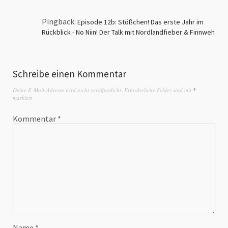
Pingback:
Episode 12b: Stößchen! Das erste Jahr im
Rückblick - No Niin! Der Talk mit Nordlandfieber & Finnweh
Schreibe einen Kommentar
Deine E-Mail-Adresse wird nicht veröffentlicht.
Erforderliche Felder sind mit
*
markiert
Kommentar
*
Name
*