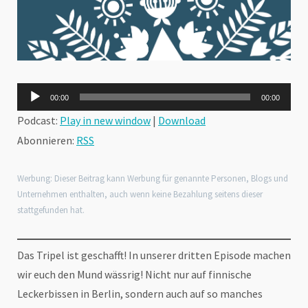
Audio-
00:00
00:00
Player
Podcast:
Play in new window
|
Download
Abonnieren:
RSS
Werbung: Dieser Beitrag kann Werbung für genannte Personen, Blogs und
Unternehmen enthalten, auch wenn keine Bezahlung seitens dieser
stattgefunden hat.
Das Tripel ist geschafft! In unserer dritten Episode machen
wir euch den Mund wässrig! Nicht nur auf finnische
Leckerbissen in Berlin, sondern auch auf so manches