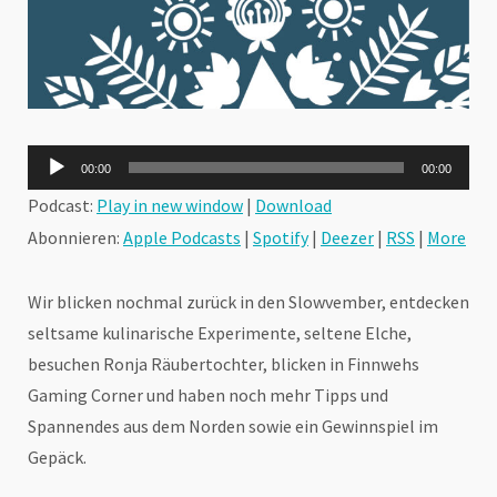
Audio-
00:00
00:00
Player
Podcast:
Play in new window
|
Download
Abonnieren:
Apple Podcasts
|
Spotify
|
Deezer
|
RSS
|
More
Wir blicken nochmal zurück in den Slowvember, entdecken
seltsame kulinarische Experimente, seltene Elche,
besuchen Ronja Räubertochter, blicken in Finnwehs
Gaming Corner und haben noch mehr Tipps und
Spannendes aus dem Norden sowie ein Gewinnspiel im
Gepäck.