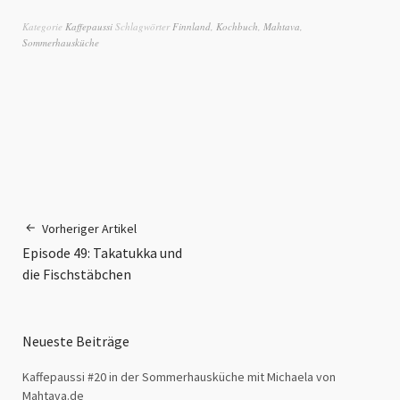
Kategorie
Kaffepaussi
Schlagwörter
Finnland
,
Kochbuch
,
Mahtava
,
Sommerhausküche
Vorheriger Artikel
Episode 49: Takatukka und
die Fischstäbchen
Neueste Beiträge
Kaffepaussi #20 in der Sommerhausküche mit Michaela von
Mahtava.de