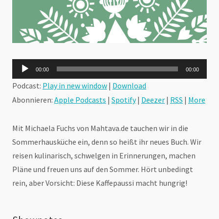
Audio-
00:00
00:00
Player
Podcast:
Play in new window
|
Download
Abonnieren:
Apple Podcasts
|
Spotify
|
Deezer
|
RSS
|
More
Mit Michaela Fuchs von Mahtava.de tauchen wir in die
Sommerhausküche ein, denn so heißt ihr neues Buch. Wir
reisen kulinarisch, schwelgen in Erinnerungen, machen
Pläne und freuen uns auf den Sommer. Hört unbedingt
rein, aber Vorsicht: Diese Kaffepaussi macht hungrig!