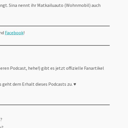
gt. Sina nennt ihr Matkailuauto (Wohnmobil) auch
nd
Facebook
!
ren Podcast, hehe!) gibt es jetzt offizielle Fanartikel
s geht dem Erhalt dieses Podcasts zu. ♥
o?
n?