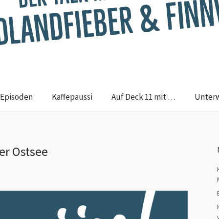
Episoden
Kaffepaussi
Auf Deck 11 mit …
Unter
er Ostsee