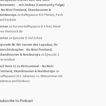
Rovaniemi… mit Andrea (Community-Folge)
- No Niin! Finnland, Skandinavien &
Nordeuropa
zu
Kaffepaussi #15 Pleiten, Pech
und Perkele
Anton
zu
Korona-Kaffepaussi # 3 feat. René
von finntouch.de
Anton
zu
Episode 9: Auf Achse
Episode 46: Wir tanzen den Lapaduu, ihr
Gesichtskrapfen - No Niin! Finnland,
Skandinavien & Nordeuropa
zu
Episode 1:
Tervetuloa!
Auf Deck 11 zu Mittsommer - No Niin!
Finnland, Skandinavien & Nordeuropa
zu
Kaffepaussi #12 Juhannus vs. Midsommar mit
Mahtava und Elchkuss
Subscribe to Podcast