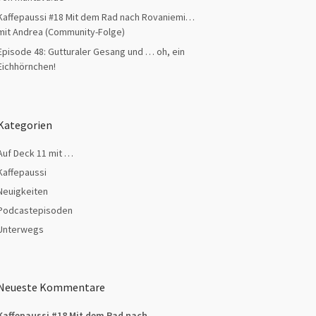
Kaffepaussi #18 Mit dem Rad nach Rovaniemi…
mit Andrea (Community-Folge)
Episode 48: Gutturaler Gesang und … oh, ein
Eichhörnchen!
Kategorien
Auf Deck 11 mit …
Kaffepaussi
Neuigkeiten
Podcastepisoden
Unterwegs
Neueste Kommentare
Kaffepaussi #18 Mit dem Rad nach