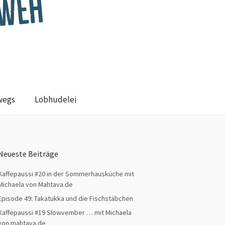
wegs
Lobhudelei
Neueste Beiträge
Kaffepaussi #20 in der Sommerhausküche mit
Michaela von Mahtava.de
Episode 49: Takatukka und die Fischstäbchen
Kaffepaussi #19 Slowvember … mit Michaela
von mahtava.de