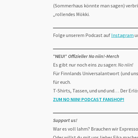
(Sommerhaus könnte man sagen) verbrin
„rollendes Mökki.
Folge unserem Podcast auf
Instagram
u
*
NEU!
*
Offizieller No niin!-Merch
Es gibt nur noch eins zu sagen:
No niin!
Für Finnlands Universalantwort (und unse
für euch.
T-Shirts, Tassen, und und und… Der Erlö
ZUM NO NIIN! PODCAST FANSHOP
!
Support us!
War es voll lahm? Brauchen wir Express
Oder willst du mit uns lieber Fika mache