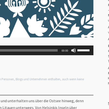
Pfeiltasten
00:00
Hoch/Runter
benutzen,
um
die
Lautstärke
zu
regeln.
e Personen, Blogs und Unternehmen enthalten, auch wenn keine
a und unterhalten uns über die Ostsee hinweg, denn
in Litauen unterwegs. Von Helsinkis Inseln über