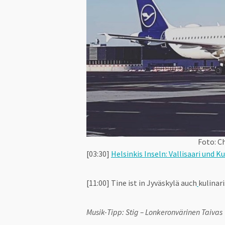
Foto: Ch
[03:30]
Helsinkis Inseln: Vallisaari und 
[11:00] Tine ist in Jyväskylä auch
kulinar
Musik-Tipp: Stig – Lonkeronvärinen Taivas