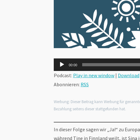
Audio-
00:00
Player
Podcast:
Play in new window
|
Download
Abonnieren:
RSS
Werbung: Dieser Beitrag kann Werbung für genannt
Bezahlung seitens dieser stattgefunden hat.
In dieser Folge sagen wir „Ja!“ zu Europ
während Tine in Finnland weilt, ist Sina 