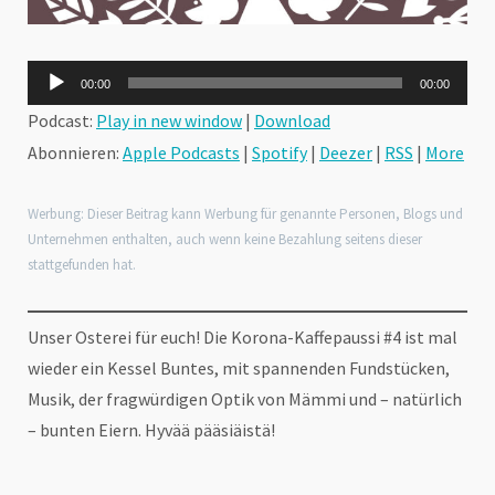
Audio-
00:00
00:00
Player
Podcast:
Play in new window
|
Download
Abonnieren:
Apple Podcasts
|
Spotify
|
Deezer
|
RSS
|
More
Werbung: Dieser Beitrag kann Werbung für genannte Personen, Blogs und
Unternehmen enthalten, auch wenn keine Bezahlung seitens dieser
stattgefunden hat.
Unser Osterei für euch! Die Korona-Kaffepaussi #4 ist mal
wieder ein Kessel Buntes, mit spannenden Fundstücken,
Musik, der fragwürdigen Optik von Mämmi und – natürlich
– bunten Eiern. Hyvää pääsiäistä!