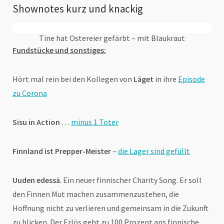
Shownotes kurz und knackig
Tine hat Ostereier gefärbt – mit Blaukraut
Fundstücke und sonstiges:
Hört mal rein bei den Kollegen von
Läget
in ihre
Episode
zu Corona
Sisu in Action
…
minus 1 Toter
Finnland ist Prepper-Meister
–
die Lager sind gefüllt
Uuden edessä
. Ein neuer finnischer Charity Song. Er soll
den Finnen Mut machen zusammenzustehen, die
Hoffnung nicht zu verlieren und gemeinsam in die Zukunft
zu blicken. Der Erlös geht zu 100 Prozent ans finnische