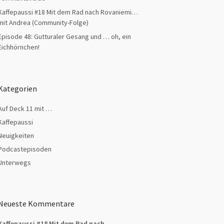
Kaffepaussi #18 Mit dem Rad nach Rovaniemi…
mit Andrea (Community-Folge)
Episode 48: Gutturaler Gesang und … oh, ein
Eichhörnchen!
Kategorien
Auf Deck 11 mit …
Kaffepaussi
Neuigkeiten
Podcastepisoden
Unterwegs
Neueste Kommentare
Kaffepaussi #18 Mit dem Rad nach