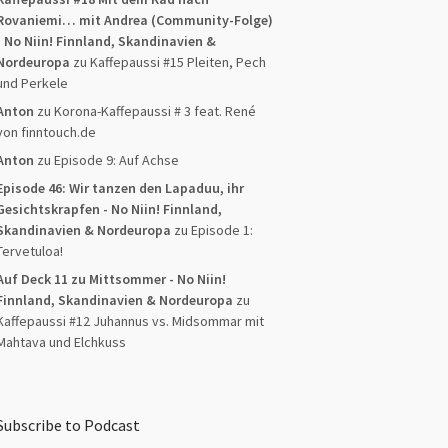
Rovaniemi… mit Andrea (Community-Folge)
- No Niin! Finnland, Skandinavien &
Nordeuropa
zu
Kaffepaussi #15 Pleiten, Pech
und Perkele
Anton
zu
Korona-Kaffepaussi # 3 feat. René
von finntouch.de
Anton
zu
Episode 9: Auf Achse
Episode 46: Wir tanzen den Lapaduu, ihr
Gesichtskrapfen - No Niin! Finnland,
Skandinavien & Nordeuropa
zu
Episode 1:
Tervetuloa!
Auf Deck 11 zu Mittsommer - No Niin!
Finnland, Skandinavien & Nordeuropa
zu
Kaffepaussi #12 Juhannus vs. Midsommar mit
Mahtava und Elchkuss
Subscribe to Podcast