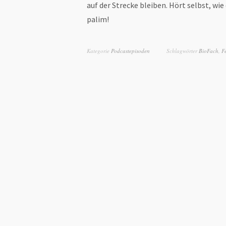
auf der Strecke bleiben. Hört selbst, wie
palim!
Kategorie
Podcastepisoden
Schlagwörter
BioFach
,
F