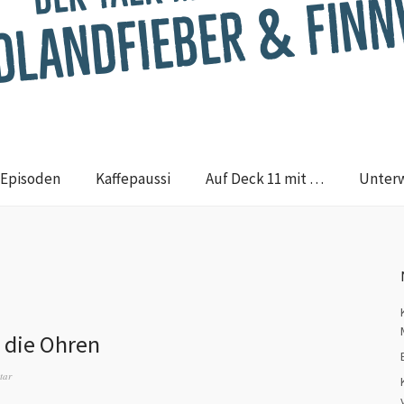
Episoden
Kaffepaussi
Auf Deck 11 mit …
Unter
 die Ohren
tar