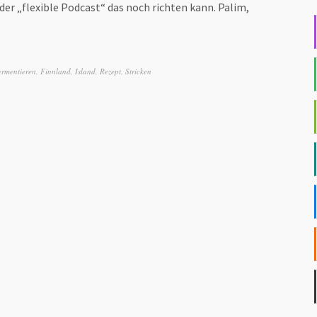
 der „flexible Podcast“ das noch richten kann. Palim,
ermentieren
,
Finnland
,
Island
,
Rezept
,
Stricken