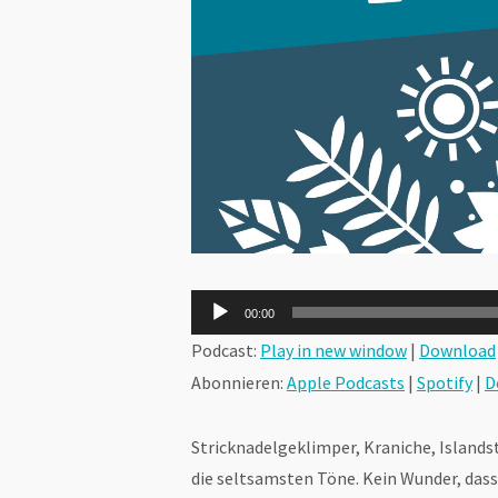
Audio-
00:00
Player
Podcast:
Play in new window
|
Download
Abonnieren:
Apple Podcasts
|
Spotify
|
D
Stricknadelgeklimper, Kraniche, Islands
die seltsamsten Töne. Kein Wunder, das