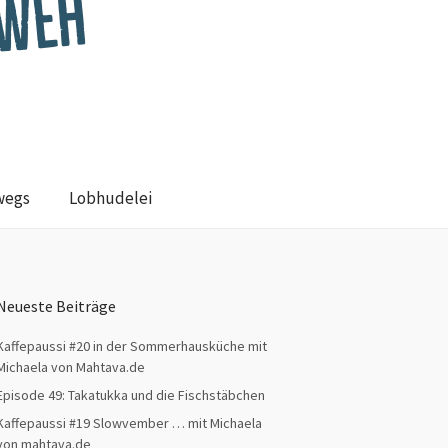
wegs
Lobhudelei
Neueste Beiträge
Kaffepaussi #20 in der Sommerhausküche mit
Michaela von Mahtava.de
Episode 49: Takatukka und die Fischstäbchen
Kaffepaussi #19 Slowvember … mit Michaela
von mahtava.de