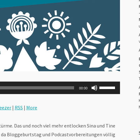
Pfeiltasten
00:00
Hoch/Runter
benutzen,
um
die
eezer
|
RSS
|
More
Lautstärke
zu
regeln.
türme. Das und noch viel mehr entlocken Sina und Tine
s da Bloggeburtstag und Podcastvorbereitungen völlig