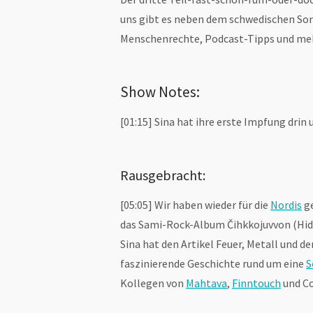
uns gibt es neben dem schwedischen Son
Menschenrechte, Podcast-Tipps und me
Show Notes:
[01:15] Sina hat ihre erste Impfung drin u
Rausgebracht:
[05:05] Wir haben wieder für die
Nordis
ge
das Sami-Rock-Album Čihkkojuvvon (Hi
Sina hat den Artikel Feuer, Metall und d
faszinierende Geschichte rund um eine
S
Kollegen von
Mahtava
,
Finntouch
und Co 