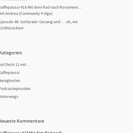
Kaffepaussi #18 Mit dem Rad nach Rovaniemi…
mit Andrea (Community-Folge)
Episode 48: Gutturaler Gesang und … oh, ein
Eichhörnchen!
Kategorien
Auf Deck 11 mit …
Kaffepaussi
Neuigkeiten
Podcastepisoden
Unterwegs
Neueste Kommentare
Kaffepaussi #18 Mit dem Rad nach