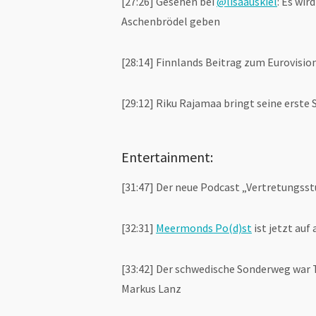
[27:26] Gesehen bei
@lisaauskiel
: Es wir
Aschenbrödel geben
[28:14] Finnlands Beitrag zum Eurovisio
[29:12] Riku Rajamaa bringt seine erste 
Entertainment:
[31:47] Der neue Podcast „Vertretungss
[32:31]
Meermonds Po(d)st
ist jetzt auf
[33:42] Der schwedische Sonderweg war 
Markus Lanz