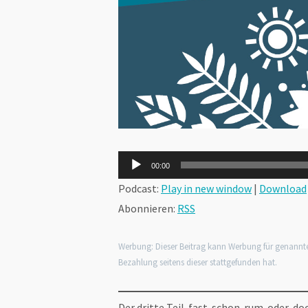
Audio-
00:00
Player
Podcast:
Play in new window
|
Download
Abonnieren:
RSS
Werbung: Dieser Beitrag kann Werbung für genannt
Bezahlung seitens dieser stattgefunden hat.
Der dritte Teil-fast-schon-rum-oder-do