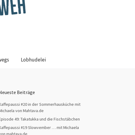
wegs
Lobhudelei
Neueste Beiträge
Kaffepaussi #20 in der Sommerhausküche mit
Michaela von Mahtava.de
Episode 49: Takatukka und die Fischstäbchen
Kaffepaussi #19 Slowvember … mit Michaela
von mahtava.de