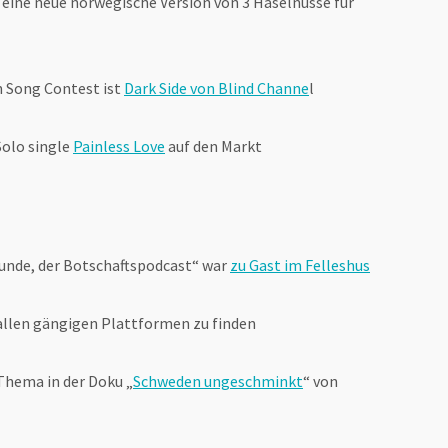
d eine neue norwegische Version von 3 Haselnüsse für
n Song Contest ist
Dark Side von Blind Channe
l
Solo single
Painless Love
auf den Markt
tunde, der Botschaftspodcast“ war
zu Gast im Felleshus
 allen gängigen Plattformen zu finden
Thema in der Doku „
Schweden ungeschminkt
“ von