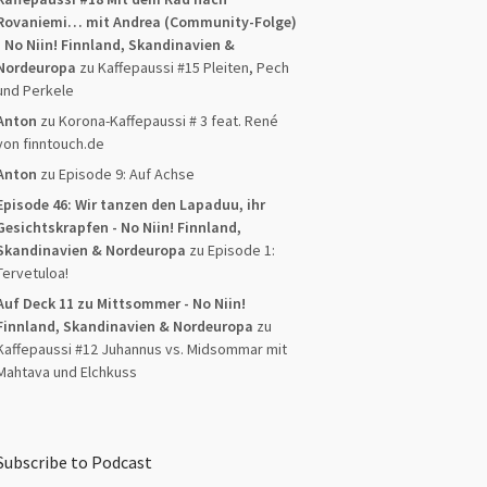
Rovaniemi… mit Andrea (Community-Folge)
- No Niin! Finnland, Skandinavien &
Nordeuropa
zu
Kaffepaussi #15 Pleiten, Pech
und Perkele
Anton
zu
Korona-Kaffepaussi # 3 feat. René
von finntouch.de
Anton
zu
Episode 9: Auf Achse
Episode 46: Wir tanzen den Lapaduu, ihr
Gesichtskrapfen - No Niin! Finnland,
Skandinavien & Nordeuropa
zu
Episode 1:
Tervetuloa!
Auf Deck 11 zu Mittsommer - No Niin!
Finnland, Skandinavien & Nordeuropa
zu
Kaffepaussi #12 Juhannus vs. Midsommar mit
Mahtava und Elchkuss
Subscribe to Podcast