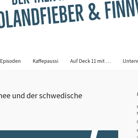
Episoden
Kaffepaussi
Auf Deck 11 mit …
Unter
hnee und der schwedische