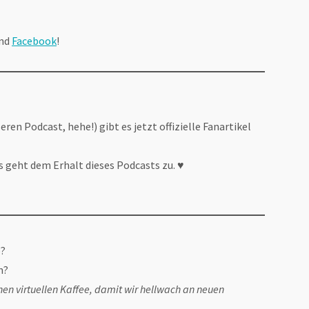
nd
Facebook
!
ren Podcast, hehe!) gibt es jetzt offizielle Fanartikel
s geht dem Erhalt dieses Podcasts zu. ♥
o?
n?
nen virtuellen Kaffee, damit wir hellwach an neuen