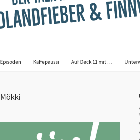
Episoden
Kaffepaussi
Auf Deck 11 mit …
Unter
 Mökki