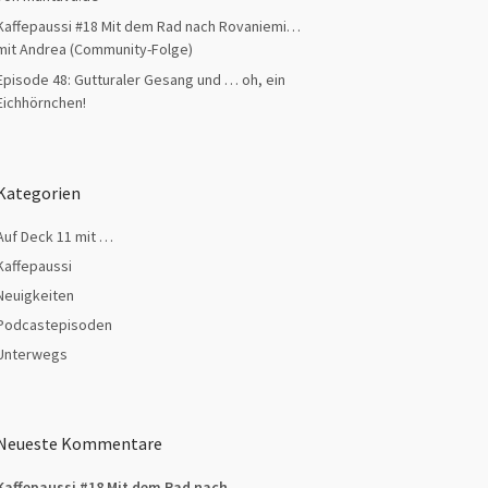
Kaffepaussi #18 Mit dem Rad nach Rovaniemi…
mit Andrea (Community-Folge)
Episode 48: Gutturaler Gesang und … oh, ein
Eichhörnchen!
Kategorien
Auf Deck 11 mit …
Kaffepaussi
Neuigkeiten
Podcastepisoden
Unterwegs
Neueste Kommentare
Kaffepaussi #18 Mit dem Rad nach