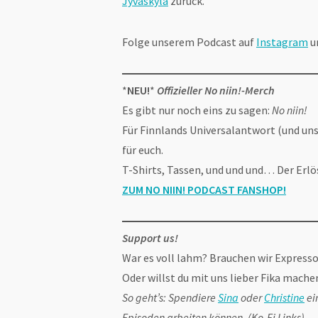
Jyväskylä
zurück.
Folge unserem Podcast auf
Instagram
u
*
NEU!
*
Offizieller No niin!-Merch
Es gibt nur noch eins zu sagen:
No niin!
Für Finnlands Universalantwort (und unse
für euch.
T-Shirts, Tassen, und und und… Der Erlö
ZUM NO NIIN! PODCAST FANSHOP
!
Support us!
War es voll lahm? Brauchen wir Express
Oder willst du mit uns lieber Fika mache
So geht’s: Spendiere
Sina
oder
Christine
ei
Episoden arbeiten können. (Ko-Fi Links)