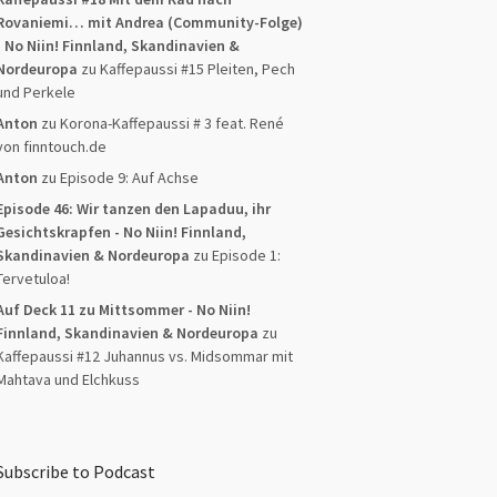
Rovaniemi… mit Andrea (Community-Folge)
- No Niin! Finnland, Skandinavien &
Nordeuropa
zu
Kaffepaussi #15 Pleiten, Pech
und Perkele
Anton
zu
Korona-Kaffepaussi # 3 feat. René
von finntouch.de
Anton
zu
Episode 9: Auf Achse
Episode 46: Wir tanzen den Lapaduu, ihr
Gesichtskrapfen - No Niin! Finnland,
Skandinavien & Nordeuropa
zu
Episode 1:
Tervetuloa!
Auf Deck 11 zu Mittsommer - No Niin!
Finnland, Skandinavien & Nordeuropa
zu
Kaffepaussi #12 Juhannus vs. Midsommar mit
Mahtava und Elchkuss
Subscribe to Podcast