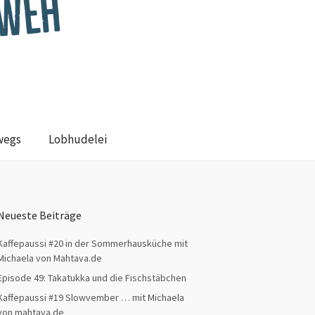
wegs
Lobhudelei
Neueste Beiträge
Kaffepaussi #20 in der Sommerhausküche mit
Michaela von Mahtava.de
Episode 49: Takatukka und die Fischstäbchen
Kaffepaussi #19 Slowvember … mit Michaela
von mahtava.de