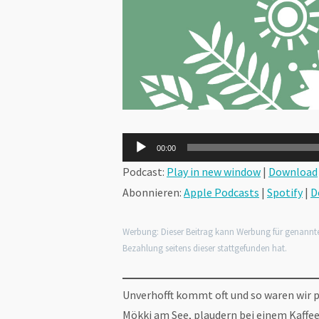
Audio-
00:00
Player
Podcast:
Play in new window
|
Download
Abonnieren:
Apple Podcasts
|
Spotify
|
D
Werbung: Dieser Beitrag kann Werbung für genannt
Bezahlung seitens dieser stattgefunden hat.
Unverhofft kommt oft und so waren wir pl
Mökki am See, plaudern bei einem Kaffee 