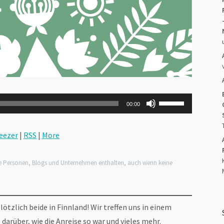
Pfeiltasten
00:00
Hoch/Runter
benutzen,
um
die
eezer
|
RSS
|
More
Lautstärke
zu
regeln.
e Personen, Blogs und Unternehmen enthalten, auch wenn keine
ötzlich beide in Finnland! Wir treffen uns in einem
darüber, wie die Anreise so war und vieles mehr.