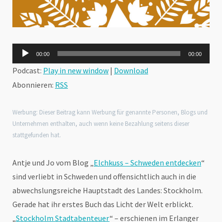
Audio-
00:00
00:00
Player
Podcast:
Play in new window
|
Download
Abonnieren:
RSS
Werbung: Dieser Beitrag kann Werbung für genannte Personen, Blogs und
Unternehmen enthalten, auch wenn keine Bezahlung seitens dieser
stattgefunden hat.
Antje und Jo vom Blog „
Elchkuss – Schweden entdecken
“
sind verliebt in Schweden und offensichtlich auch in die
abwechslungsreiche Hauptstadt des Landes: Stockholm.
Gerade hat ihr erstes Buch das Licht der Welt erblickt.
„
Stockholm Stadtabenteuer
“ – erschienen im Erlanger