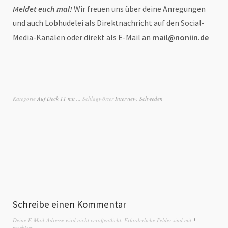
Meldet euch mal!
Wir freuen uns über deine Anregungen
und auch Lobhudelei als Direktnachricht auf den Social-
Media-Kanälen oder direkt als E-Mail an
mail@noniin.de
Kategorie
Auf Deck 11 mit ...
Schlagwörter
Interview
,
Schweden
Schreibe einen Kommentar
Deine E-Mail-Adresse wird nicht veröffentlicht.
Erforderliche Felder sind mit
*
markiert