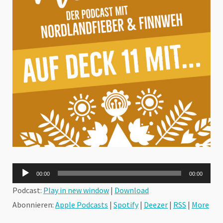
Audio-
00:00
00:00
Player
Podcast:
Play in new window
|
Download
Abonnieren:
Apple Podcasts
|
Spotify
|
Deezer
|
RSS
|
More