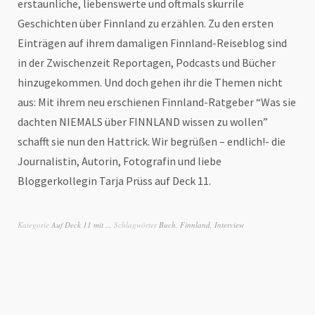
erstaunliche, liebenswerte und oftmals skurrile
Geschichten über Finnland zu erzählen. Zu den ersten
Einträgen auf ihrem damaligen Finnland-Reiseblog sind
in der Zwischenzeit Reportagen, Podcasts und Bücher
hinzugekommen. Und doch gehen ihr die Themen nicht
aus: Mit ihrem neu erschienen Finnland-Ratgeber “Was sie
dachten NIEMALS über FINNLAND wissen zu wollen”
schafft sie nun den Hattrick. Wir begrüßen – endlich!- die
Journalistin, Autorin, Fotografin und liebe
Bloggerkollegin Tarja Prüss auf Deck 11.
Kategorie
Auf Deck 11 mit ...
Schlagwörter
Buch
,
Finnland
,
Interview