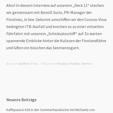
Ahoi! In diesem Interview auf unserem „Deck 11“ stechen
wir gemeinsam mit Benoît Surin, PR-Manager der
Finnlines, in See. Gekonnt umschiffen wir den Corona-Virus
bedingten ITB-Ausfall und brechen so zu einer virtuellen
Fährfahrt mit unserem „Schicksalsschiff“ auf. Es warten
spannende Einblicke hinter die Kulissen der Finnlandfähre
und lüften ein bisschen das Seemannsgarn.
Kategorie
Auf Deck 11 mit ...
Schlagwörter
Finnland
,
Finnlines
,
Interview
Neueste Beiträge
Kaffepaussi #20 in der Sommerhausküche mit Michaela von