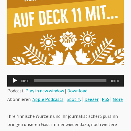
Audio-
00:00
00:00
Player
Podcast:
Play in new window
|
Download
Abonnieren:
Apple Podcasts
|
Spotify
|
Deezer
|
RSS
|
More
Ihre finnische Wurzeln und ihr journalistischer Spürsinn
bringen unseren Gast immer wieder dazu, noch weitere