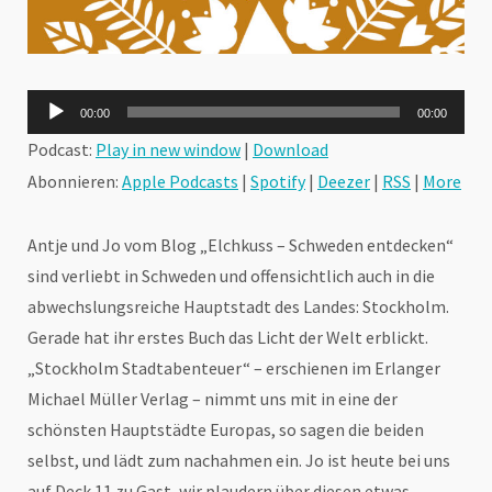
Audio-
00:00
00:00
Player
Podcast:
Play in new window
|
Download
Abonnieren:
Apple Podcasts
|
Spotify
|
Deezer
|
RSS
|
More
Antje und Jo vom Blog „Elchkuss – Schweden entdecken“
sind verliebt in Schweden und offensichtlich auch in die
abwechslungsreiche Hauptstadt des Landes: Stockholm.
Gerade hat ihr erstes Buch das Licht der Welt erblickt.
„Stockholm Stadtabenteuer“ – erschienen im Erlanger
Michael Müller Verlag – nimmt uns mit in eine der
schönsten Hauptstädte Europas, so sagen die beiden
selbst, und lädt zum nachahmen ein. Jo ist heute bei uns
auf Deck 11 zu Gast, wir plaudern über diesen etwas