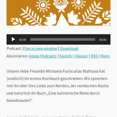
Audio-
00:00
00:00
Player
Podcast:
Play in new window
|
Download
Abonnieren:
Apple Podcasts
|
Spotify
|
Deezer
|
RSS
|
More
Unsere liebe Freundin Michaela Fuchs alias Mahtava hat
(endlich!) ihr erstes Kochbuch geschrieben. Wir sprechen
mit ihr über ihre Liebe zum Norden, der nordischen Küche
und natürlich ihr Buch „Eine kulinarische Reise durch
Skandinavien“.
Kategorie
Auf Deck 11 mit ...
Schlagwörter
Interview
,
Kochbuch
,
Mahtava
,